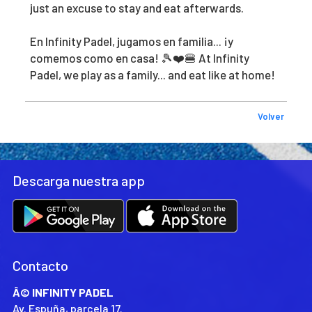
just an excuse to stay and eat afterwards.
En Infinity Padel, jugamos en familia... ¡y
comemos como en casa! 🎾❤️🍔 At Infinity
Padel, we play as a family... and eat like at home!
Volver
Descarga nuestra app
Contacto
Â© INFINITY PADEL
Av. Espuña, parcela 17.